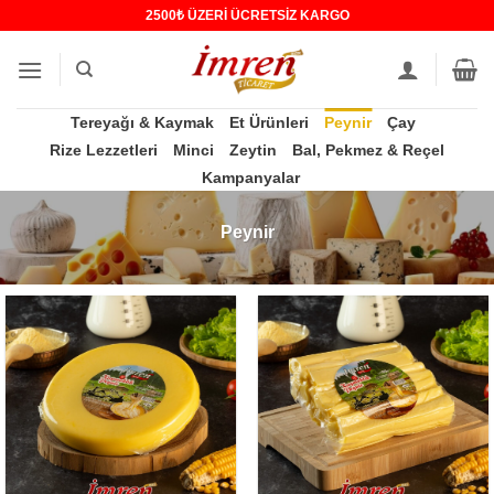
İçeriğe
2500₺ ÜZERİ ÜCRETSİZ KARGO
atla
Tereyağı & Kaymak
Et Ürünleri
Peynir
Çay
Rize Lezzetleri
Minci
Zeytin
Bal, Pekmez & Reçel
Kampanyalar
Peynir