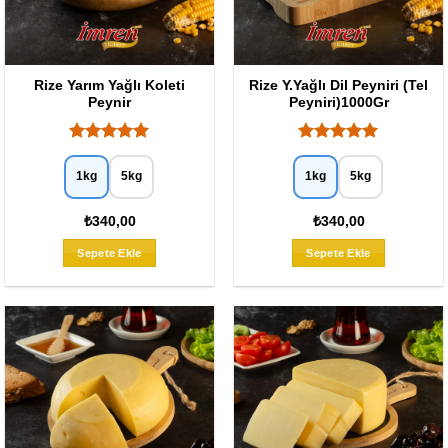
Rize Yarım Yağlı Koleti
Rize Y.Yağlı Dil Peyniri (Tel
Peynir
Peyniri)1000Gr
5 üzerinden
5 üzerinden
5
oy aldı
5
oy aldı
1kg
5kg
1kg
5kg
₺340,00
₺340,00
Bu
Bu
Sepete Ekle
Sepete Ekle
ürünün
ürünün
birden
birden
fazla
fazla
varyasyonu
varyasyo
var.
var.
Seçenekler
Seçenekl
ürün
ürün
sayfasından
sayfasın
seçilebilir
seçilebili