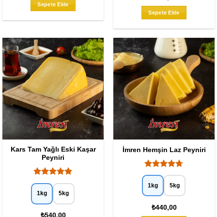
5
oy aldı
Sepete Ekle
Sepete Ekle
Kars Tam Yağlı Eski Kaşar
İmren Hemşin Laz Peyniri
Peyniri
5
üzerinden
5 üzerinden
1kg
5kg
4.67
oy
5
oy aldı
1kg
5kg
aldı
₺440,00
₺540,00
Bu