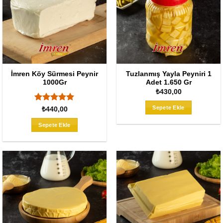
İmren Köy Sürmesi Peynir
Tuzlanmış Yayla Peyniri 1
1000Gr
Adet 1.650 Gr
₺
430,00
Sepete Ekle
5 üzerinden
₺
440,00
5
oy aldı
Sepete Ekle