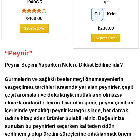
1000GR
gr
Tel
Kolot
5
₺
400,00
üzerinden
4
oy aldı
₺230,00
Sepete Ekle
Bu
Sepete Ekle
ürünün
birden
“Peynir”
fazla
varyasyo
Peynir Seçimi Yaparken Nelere Dikkat Edilmelidir?
var.
Seçenekl
Gurmelerin ve sağlıklı beslenmeyi önemseyenlerin
ürün
sayfasın
vazgeçilmez tercihleri arasında yer alan peynirler, çeşit
seçilebili
çeşit aromaları ve dokularıyla mutfakların olmazsa
olmazlarındandır. İmren Ticaret’in geniş peynir çeşitleri
içerisinde yer aldığı peynir kategorisinde, her damak
tadına hitap eden ürünler bulabilirsiniz. Beğeninize
sunulan bu peynirleri seçerken kaliteden ödün
verilmemiş olup üretim süreçlerine odaklanmak önem