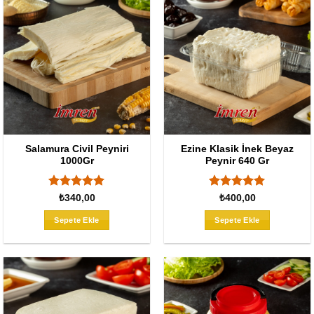
Salamura Civil Peyniri
Ezine Klasik İnek Beyaz
1000Gr
Peynir 640 Gr
5 üzerinden
5 üzerinden
₺
340,00
₺
400,00
5
oy aldı
5
oy aldı
Sepete Ekle
Sepete Ekle