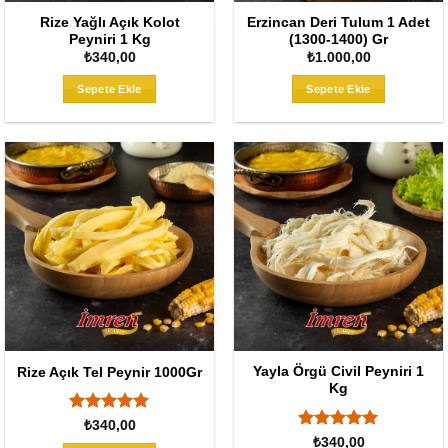
Rize Yağlı Açık Kolot
Erzincan Deri Tulum 1 Adet
Peyniri 1 Kg
(1300-1400) Gr
₺
340,00
₺
1.000,00
Sepete Ekle
Sepete Ekle
Yayla Örgü Civil Peyniri 1
Rize Açık Tel Peynir 1000Gr
Kg
5 üzerinden
₺
340,00
5
oy aldı
5 üzerinden
₺
340,00