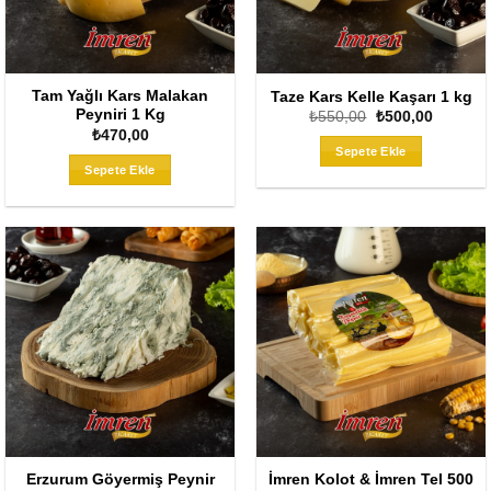
Tam Yağlı Kars Malakan
Taze Kars Kelle Kaşarı 1 kg
Peyniri 1 Kg
Orijinal
Şu
₺
550,00
₺
500,00
fiyat:
andaki
₺
470,00
₺550,00.
fiyat:
Sepete Ekle
₺500,00
Sepete Ekle
Erzurum Göyermiş Peynir
İmren Kolot & İmren Tel 500