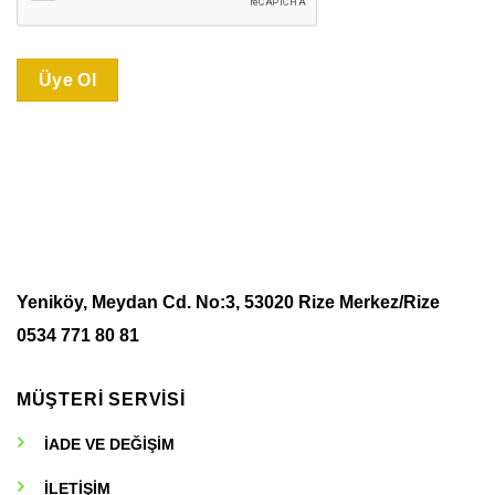
Üye Ol
Yeniköy, Meydan Cd. No:3, 53020 Rize Merkez/Rize
0534 771 80 81
MÜŞTERİ SERVİSİ
İADE VE DEĞİŞİM
İLETİŞİM