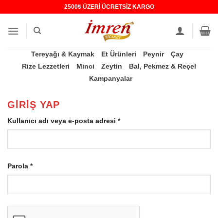
İçeriğe
2500₺ ÜZERİ ÜCRETSİZ KARGO
atla
Tereyağı & Kaymak
Et Ürünleri
Peynir
Çay
Rize Lezzetleri
Minci
Zeytin
Bal, Pekmez & Reçel
Kampanyalar
GIRIŞ YAP
Gerekli
Kullanıcı adı veya e-posta adresi
*
Gerekli
Parola
*