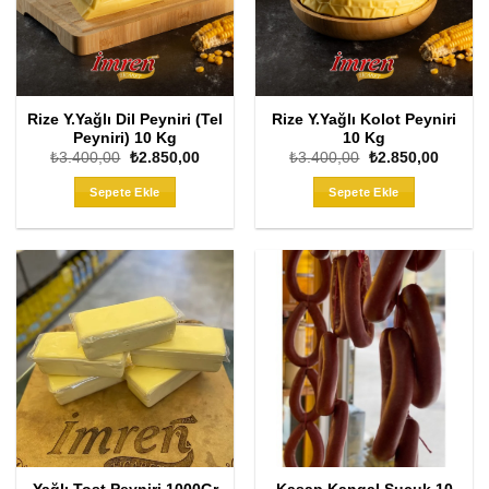
Rize Y.Yağlı Dil Peyniri (Tel
Rize Y.Yağlı Kolot Peyniri
Peyniri) 10 Kg
10 Kg
Orijinal
Şu
Orijinal
Şu
₺
3.400,00
₺
2.850,00
₺
3.400,00
₺
2.850,00
fiyat:
andaki
fiyat:
andaki
₺3.400,00.
fiyat:
₺3.400,00.
fiyat:
Sepete Ekle
Sepete Ekle
₺2.850,00.
₺2.850