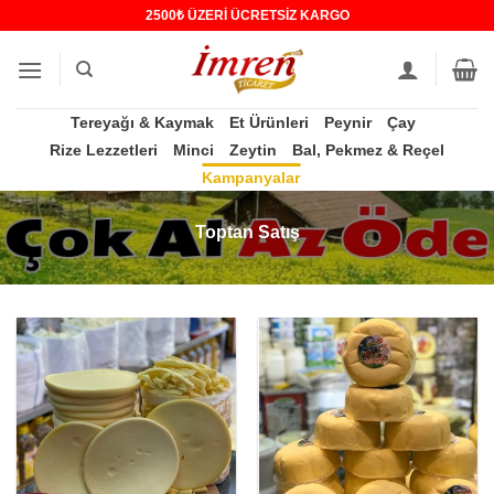
İçeriğe
2500₺ ÜZERİ ÜCRETSİZ KARGO
atla
Tereyağı & Kaymak
Et Ürünleri
Peynir
Çay
Rize Lezzetleri
Minci
Zeytin
Bal, Pekmez & Reçel
Kampanyalar
Toptan Satış