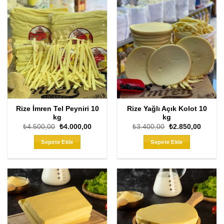
Rize İmren Tel Peyniri 10
Rize Yağlı Açık Kolot 10
kg
kg
Orijinal
Şu
Orijinal
Şu
₺
4.500,00
₺
4.000,00
₺
3.400,00
₺
2.850,00
fiyat:
andaki
fiyat:
andaki
₺4.500,00.
fiyat:
₺3.400,00.
fiyat:
Sepete Ekle
Sepete Ekle
₺4.000,00.
₺2.850