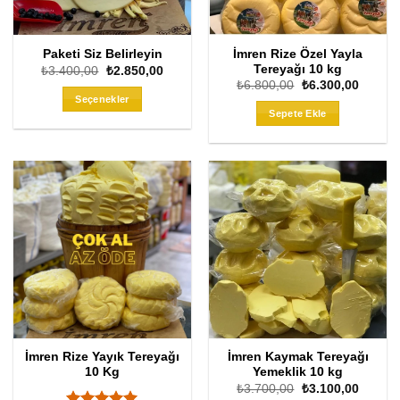
İmren Rize Özel Yayla
Paketi Siz Belirleyin
Tereyağı 10 kg
Orijinal
Şu
₺
3.400,00
₺
2.850,00
fiyat:
andaki
Orijinal
Şu
₺
6.800,00
₺
6.300,00
₺3.400,00.
fiyat:
fiyat:
andaki
Seçenekler
₺2.850,00.
₺6.800,00.
fiyat:
Sepete Ekle
₺6.300
İmren Rize Yayık Tereyağı
İmren Kaymak Tereyağı
10 Kg
Yemeklik 10 kg
Orijinal
Şu
₺
3.700,00
₺
3.100,00
fiyat:
andaki