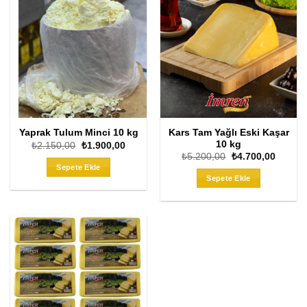
Kars Tam Yağlı Eski Kaşar
Yaprak Tulum Minci 10 kg
10 kg
Orijinal
Şu
₺
2.150,00
₺
1.900,00
fiyat:
andaki
Orijinal
Şu
₺
5.200,00
₺
4.700,00
₺2.150,00.
fiyat:
fiyat:
andaki
Sepete Ekle
₺1.900,00.
₺5.200,00.
fiyat:
Sepete Ekle
₺4.700