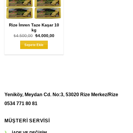
Rize İmren Taze Kaşar 10
kg
Orijinal
Şu
₺
4.500,00
₺
4.000,00
fiyat:
andaki
₺4.500,00.
fiyat:
Sepete Ekle
₺4.000,00.
Yeniköy, Meydan Cd. No:3, 53020 Rize Merkez/Rize
0534 771 80 81
MÜŞTERİ SERVİSİ
İADE VE DEĞİŞİM