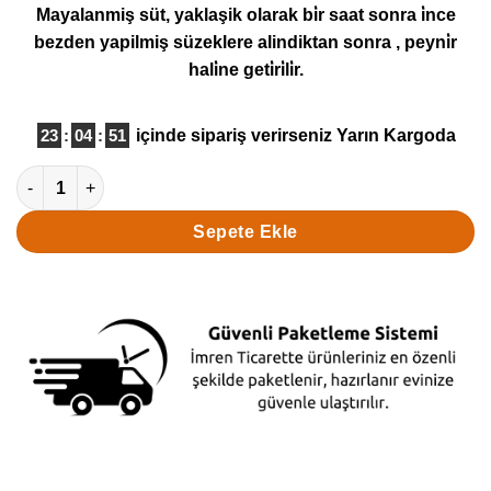
Mayalanmiş süt, yaklaşik olarak bi̇r saat sonra i̇nce
bezden yapilmiş süzeklere alindiktan sonra , peyni̇r
hali̇ne geti̇ri̇li̇r.
23
:
04
:
49
içinde sipariş verirseniz
Yarın Kargoda
Erzincan Deri Tulum 1 Adet (1300-1400) Gr adet
Sepete Ekle