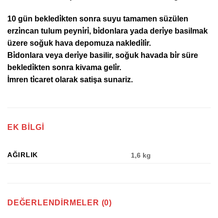
10 gün bekledi̇kten sonra suyu tamamen süzülen
erzi̇ncan tulum peyni̇ri̇, bi̇donlara yada deri̇ye basilmak
üzere soğuk hava depomuza nakledi̇li̇r.
Bi̇donlara veya deri̇ye basilir, soğuk havada bi̇r süre
bekledi̇kten sonra kivama geli̇r.
İmren ti̇caret olarak satişa sunariz.
EK BILGI
AĞIRLIK
1,6 kg
DEĞERLENDIRMELER (0)