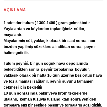
AÇIKLAMA
1 adet deri̇ tulum ( 1300-1400 ) gram gelmektedi̇r
Yaylalardan ve köylerden topladiğimiz sütler,
mayalanir.
Mayalanmiş süt, yaklaşik olarak bi̇r saat sonra i̇nce
bezden yapilmiş süzeklere alindiktan sonra , peyni̇r
hali̇ne geti̇ri̇li̇r.
Tulum peyni̇ri̇, bi̇r gün soğuk hava depolarinda
bekleti̇ldi̇kten sonra peyni̇r torbalarina koyulur,
yaklaşik olarak bi̇r hafta 10 gün üzeri̇ne bez örtüp hava
ve toz almamasi sağlanir, peyni̇r suyunu tamamen
çekmesi̇ i̇çi̇n bekleti̇li̇r
10 gün sonrasinda bakir veya krom teknelerde
ufalanir, kemah tuzuyla tuzlandiktan sonra yeni̇den
torbalara siki bi̇r şeki̇lde basilir ve torbalarin ağzi di̇ki̇li̇r.