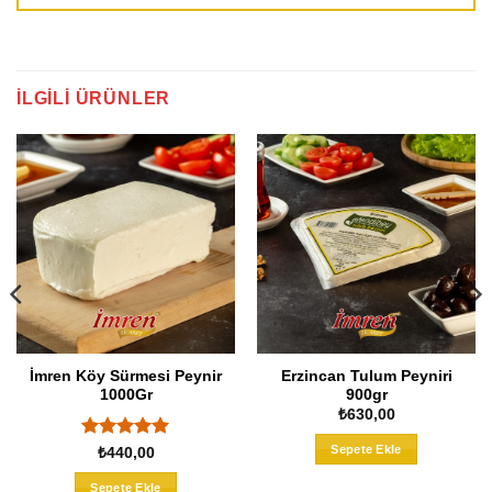
İLGILI ÜRÜNLER
İmren Köy Sürmesi Peynir
Erzincan Tulum Peyniri
1000Gr
900gr
₺
630,00
Sepete Ekle
5 üzerinden
₺
440,00
5
oy aldı
Sepete Ekle