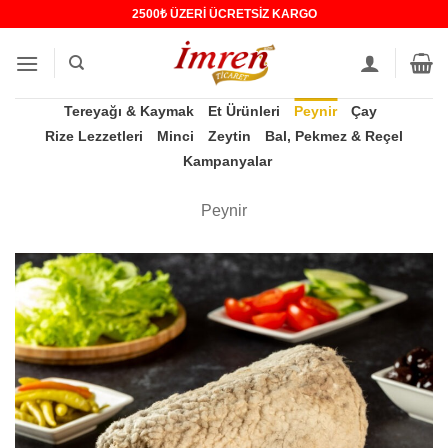
İçeriğe
2500₺ ÜZERİ ÜCRETSİZ KARGO
atla
Tereyağı & Kaymak
Et Ürünleri
Peynir
Çay
Rize Lezzetleri
Minci
Zeytin
Bal, Pekmez & Reçel
Kampanyalar
Peynir