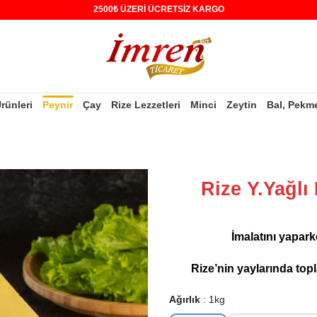
2500₺ ÜZERİ ÜCRETSİZ KARGO
Ürünleri
Peynir
Çay
Rize Lezzetleri
Minci
Zeytin
Bal, Pekm
Rize Y.Yağlı 
İmalatını yapark
Rize’nin yaylarında topla
Ağırlık
1kg