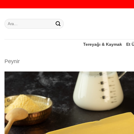
İçeriğe
atla
Ara:
Tereyağı & Kaymak
Et 
Peynir