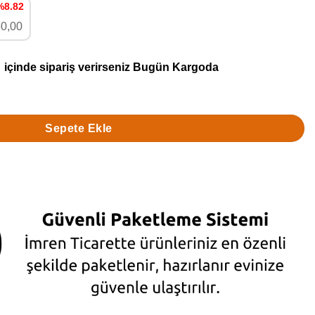
%8.82
50,00
içinde sipariş verirseniz
Bugün Kargoda
yniri)1000Gr adet
Sepete Ekle