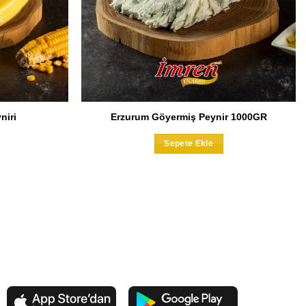
niri
Erzurum Göyermiş Peynir 1000GR
Bu
Sepete Ekle
ürünün
irden
azla
varyasyonu
ar.
eçenekler
ürün
sayfasından
eçilebilir