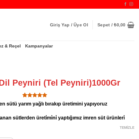
Giriş Yap / Üye Ol
Sepet /
₺
0,00
ez & Reçel
Kampanyalar
Dil Peyniri (Tel Peyniri)1000Gr
1
müşteri
en sütü yarım yağlı bırakıp üretimini yapıyoruz
puanına
dayanarak
5 üzerinden
nan sütlerden üreti̇mi̇ni̇ yaptığımız imren süt ürünleri̇
5
puan aldı
TEMIZLE