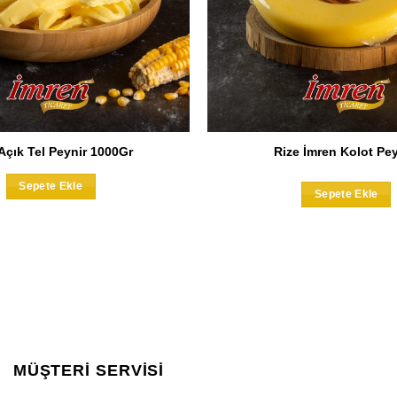
Açık Tel Peynir 1000Gr
Rize İmren Kolot Pey
Sepete Ekle
Sepete Ekle
b
f
v
S
s
MÜŞTERİ SERVİSİ