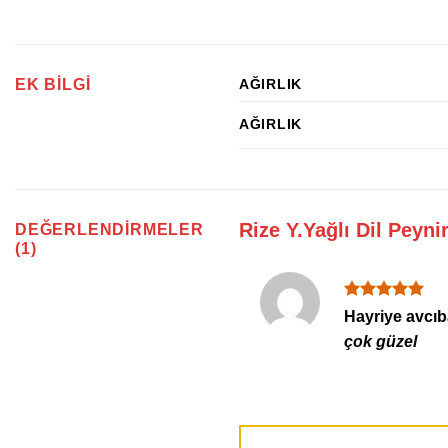
EK BILGI
AĞIRLIK
AĞIRLIK
Rize Y.Yağlı Dil Peyni
DEĞERLENDIRMELER
(1)
5 üzerinden
Hayriye avcı
5
oy aldı
çok güzel