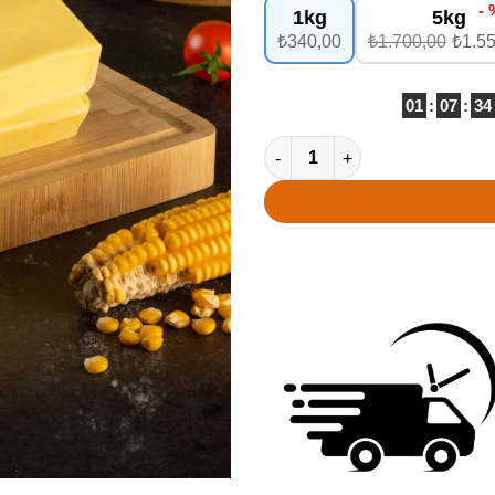
- 
1kg
5kg
₺340,00
₺1.700,00
₺1.5
01
:
07
:
33
Rize Y.Yağlı Dil Peyniri (Tel Pe