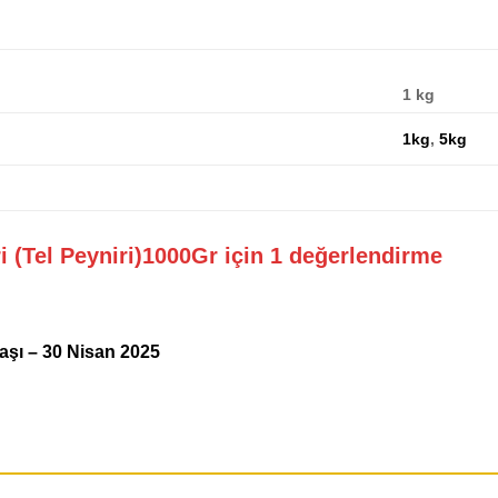
1 kg
1kg
,
5kg
ri (Tel Peyniri)1000Gr
için 1 değerlendirme
başı
–
30 Nisan 2025