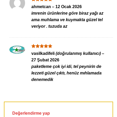
5 üzerinden
ahmetcan
–
12 Ocak 2026
5
oy aldı
imrenin ürünlerine göre biraz yağı az
ama muhlama ve kuymakta güzel tel
veriyor . tuzuda az
5 üzerinden
vasilkadifeli
(doğrulanmış kullanıcı)
–
5
oy aldı
27 Şubat 2026
paketleme çok iyi idi, tel peynirin de
lezzeti güzel çıktı, henüz mıhlamada
denemedik
Değerlendirme yap