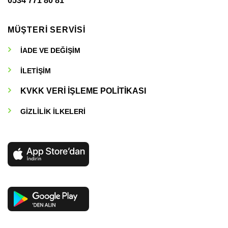
0534 771 80 81
MÜŞTERİ SERVİSİ
İADE VE DEĞİŞİM
İLETİŞİM
KVKK VERİ İŞLEME POLİTİKASI
GİZLİLİK İLKELERİ