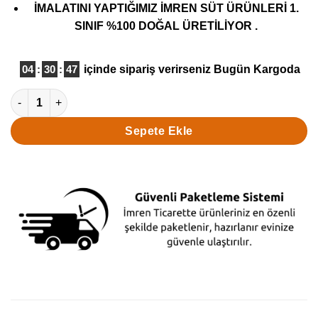
İMALATINI YAPTIĞIMIZ İMREN SÜT ÜRÜNLERİ 1.
5 üzerinden
5
puan aldı
SINIF %100 DOĞAL ÜRETİLİYOR .
04
:
30
:
46
içinde sipariş verirseniz
Bugün Kargoda
Rize Açık Tel Peynir 1000Gr adet
Sepete Ekle