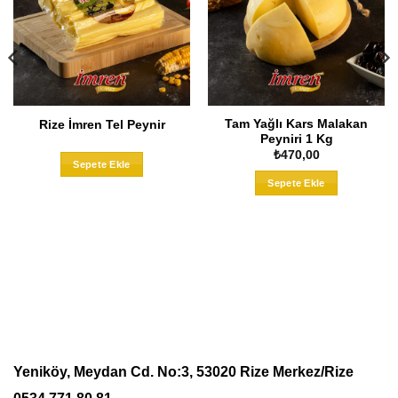
Tam Yağlı Kars Malakan
Rize İmren Tel Peynir
Peyniri 1 Kg
Bu
₺
470,00
Sepete Ekle
ürünün
Sepete Ekle
birden
.
fazla
varyasyonu
var.
Seçenekler
ürün
sayfasından
seçilebilir
Yeniköy, Meydan Cd. No:3, 53020 Rize Merkez/Rize