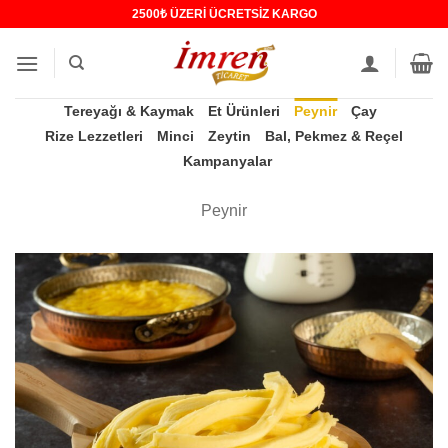
İçeriğe
2500₺ ÜZERİ ÜCRETSİZ KARGO
atla
Tereyağı & Kaymak
Et Ürünleri
Peynir
Çay
Rize Lezzetleri
Minci
Zeytin
Bal, Pekmez & Reçel
Kampanyalar
Peynir