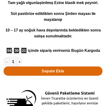
Tam yağlı olgunlaştırılmış Ezine klasik inek peyniri.
5 üzerinden
5
puan aldı
Süt pastörize edildikten sonra Şirden mayası ile
mayalanıp
10 – 17 ay soğuk hava depolarında bekledikten sonra
satışa sunulmaktadır.
04
:
30
:
20
içinde sipariş verirseniz
Bugün Kargoda
Ezine Klasik İnek Beyaz Peynir 640 Gr adet
Sepete Ekle