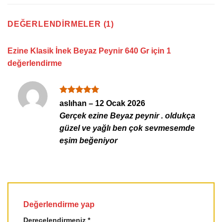
DEĞERLENDIRMELER (1)
Ezine Klasik İnek Beyaz Peynir 640 Gr
için 1
değerlendirme
5 üzerinden
aslıhan
–
12 Ocak 2026
5
oy aldı
Gerçek ezine Beyaz peynir . oldukça
güzel ve yağlı ben çok sevmesemde
eşim beğeniyor
Değerlendirme yap
Derecelendirmeniz
*