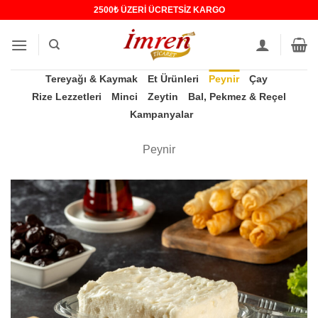
İçeriğe
2500₺ ÜZERİ ÜCRETSİZ KARGO
atla
Tereyağı & Kaymak
Et Ürünleri
Peynir
Çay
Rize Lezzetleri
Minci
Zeytin
Bal, Pekmez & Reçel
Kampanyalar
Peynir