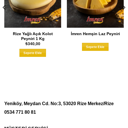
Rize Yağlı Açık Kolot
İmren Hemşin Laz Peyniri
Peyniri 1 Kg
Bu
₺
340,00
Sepete Ekle
ürünün
Sepete Ekle
birden
fazla
varyasyo
onu
var.
Seçenekle
ler
ürün
sayfasınd
ndan
seçilebilir
ir
Yeniköy, Meydan Cd. No:3, 53020 Rize Merkez/Rize
0534 771 80 81