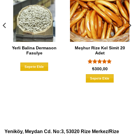
Yerli Balina Dermason
Meşhur Rize Kel Simit 20
Fasulye
Adet
Bu
Sepete Ekle
ürünün
5 üzerinden
₺
300,00
5
oy aldı
birden
Sepete Ekle
fazla
varyasyonu
var.
Seçenekler
ürün
sayfasından
seçilebilir
Yeniköy, Meydan Cd. No:3, 53020 Rize Merkez/Rize