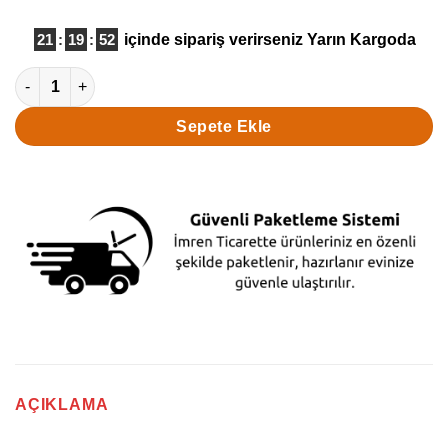
21
:
19
:
51
içinde sipariş verirseniz
Yarın Kargoda
Kakaolu Cevizli Üçel Yaz Helvası 1000 Gr adet
Sepete Ekle
AÇIKLAMA