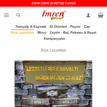
İçeriğe
2500₺ ÜZERİ ÜCRETSİZ KARGO
atla
Tereyağı & Kaymak
Et Ürünleri
Peynir
Çay
Rize Lezzetleri
Minci
Zeytin
Bal, Pekmez & Reçel
Kampanyalar
Rize Lezzetleri