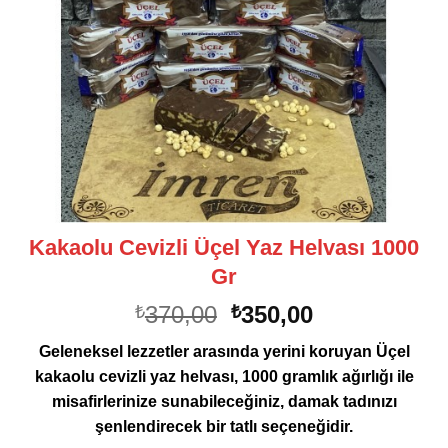
Kakaolu Cevizli Üçel Yaz Helvası 1000
Gr
Orijinal
Şu
370,00
350,00
₺
₺
fiyat:
andaki
Geleneksel lezzetler arasında yerini koruyan Üçel
₺370,00.
fiyat:
kakaolu cevizli yaz helvası, 1000 gramlık ağırlığı ile
₺350,00.
misafirlerinize sunabileceğiniz, damak tadınızı
şenlendirecek bir tatlı seçeneğidir.