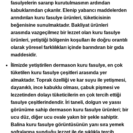
fasulyelerin sararıp kurutulmasının ardından
kabuklarından çıkarılır. Elenip yabancı maddelerden
arındırılan kuru fasulye ürünleri, tüketicisinin
beğenisine sunulmaktadır. Bakliyat ürünleri
arasında vazgeçilmez bir lezzet olan kuru fasulye
ürünleri, yetiştiği bölgenin koşulları ile doğru orantılı
olarak yöresel farklılıkları içinde barındıran bir gıda
maddesidir.
İlimizde yetiştirilen
dermason kuru fasulye
, en çok
tüketilen kuru fasulye çeşitleri arasında yer
almaktadır. Toprak özelliği ve kar suyu ile yetişmesi,
dayanıklı, ince kabuklu olması, çabuk pişmesi ve
lezzetinden dolayı tüketicilerin en çok tercih ettiği
fasulye çeşitlerindendir. İri taneli, dolgun ve yassı
görünüme sahip dermason kuru fasulye ürünleri; bir
ucu düz, diğer ucu ovale yakın bir şekle sahiptir.
Balina kuru fasulye görüntüsünün yanı sıra yemek
sofralarına sunduğu lezzet ile de sıklıkla tercih