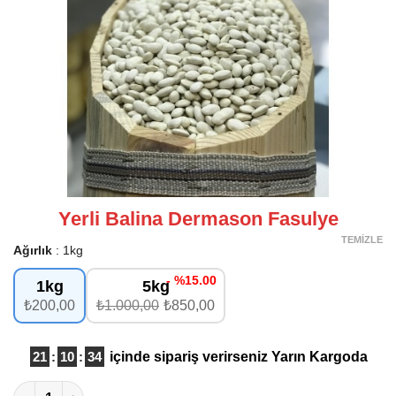
Yerli Balina Dermason Fasulye
TEMIZLE
Ağırlık
1kg
- %15.00
1kg
5kg
₺200,00
₺1.000,00
₺850,00
21
:
10
:
33
içinde sipariş verirseniz
Yarın Kargoda
Yerli Balina Dermason Fasulye adet