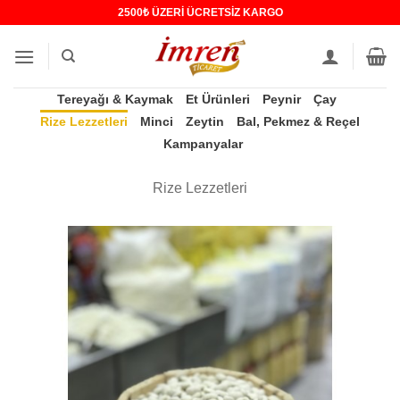
İçeriğe
2500₺ ÜZERİ ÜCRETSİZ KARGO
atla
Tereyağı & Kaymak
Et Ürünleri
Peynir
Çay
Rize Lezzetleri
Minci
Zeytin
Bal, Pekmez & Reçel
Kampanyalar
Rize Lezzetleri