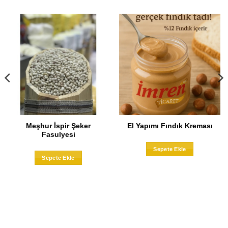
Meşhur İspir Şeker
El Yapımı Fındık Kreması
Fasulyesi
Bu
Bu
Sepete Ekle
ürünün
Sepete Ekle
ürünün
birden
birden
fazla
fazla
varyasyo
varyasyonu
var.
var.
Seçenekle
Seçenekler
ürün
ürün
sayfasınd