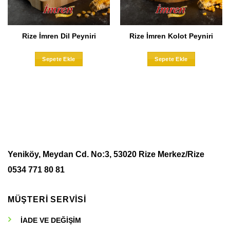
Rize İmren Dil Peyniri
Rize İmren Kolot Peyniri
Bu
Bu
Sepete Ekle
Sepete Ekle
ürünün
ürünün
birden
birden
fazla
fazla
varyasyonu
varyasyo
var.
var.
Seçenekler
Seçenekle
ürün
ürün
sayfasından
sayfasınd
seçilebilir
seçilebilir
Yeniköy, Meydan Cd. No:3, 53020 Rize Merkez/Rize
0534 771 80 81
MÜŞTERİ SERVİSİ
İADE VE DEĞİŞİM