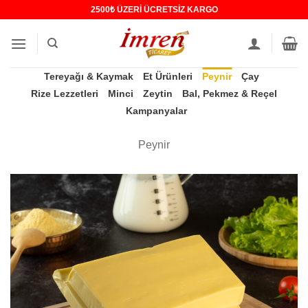
İçeriğe
2500₺ ÜZERİ ÜCRETSİZ KARGO
atla
Tereyağı & Kaymak
Et Ürünleri
Peynir
Çay
Rize Lezzetleri
Minci
Zeytin
Bal, Pekmez & Reçel
Kampanyalar
Peynir