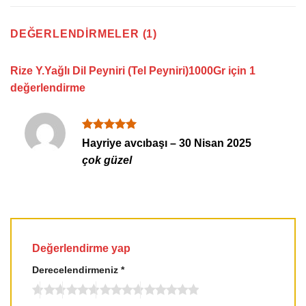
DEĞERLENDIRMELER (1)
Rize Y.Yağlı Dil Peyniri (Tel Peyniri)1000Gr
için 1
değerlendirme
5 üzerinden
Hayriye avcıbaşı
–
30 Nisan 2025
5
oy aldı
çok güzel
Değerlendirme yap
Derecelendirmeniz
*