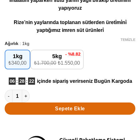
İmalatını yaparken sütü yarım yağlı bırakıp üretimini
puanına
yapıyoruz
dayanarak
5 üzerinden
5
puan aldı
Rize’nin yaylarında toplanan sütlerden üreti̇mi̇ni̇
yaptığımız imren süt ürünleri̇
TEMIZLE
Ağırlık
1kg
- %8.82
1kg
5kg
₺340,00
₺1.700,00
₺1.550,00
06
:
28
:
21
içinde sipariş verirseniz
Bugün Kargoda
Rize Y.Yağlı Dil Peyniri (Tel Peyniri)1000Gr adet
Sepete Ekle