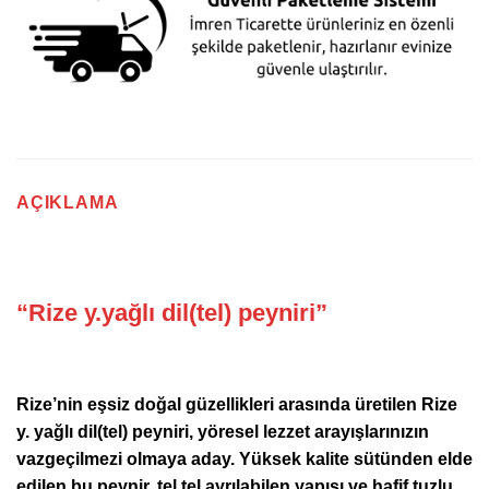
AÇIKLAMA
“Rize y.yağlı dil(tel) peyniri”
Rize’nin eşsiz doğal güzellikleri arasında üretilen Rize
y. yağlı dil(tel) peyniri, yöresel lezzet arayışlarınızın
vazgeçilmezi olmaya aday. Yüksek kalite sütünden elde
edilen bu peynir, tel tel ayrılabilen yapısı ve hafif tuzlu