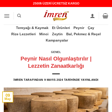
İçeriğe
2500₺ ÜZERİ ÜCRETSİZ KARGO
atla
Tereyağı & Kaymak
Et Ürünleri
Peynir
Çay
Rize Lezzetleri
Minci
Zeytin
Bal, Pekmez & Reçel
Kampanyalar
GENEL
Peynir Nasıl Olgunlaştırılır |
Lezzetin Zanaatkarlığı
IMREN
TARAFINDAN
9 MAYIS 2024
TARIHINDE YAYINLANDI
09
May