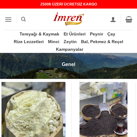
İçeriğe
2500₺ ÜZERİ ÜCRETSİZ KARGO
atla
Tereyağı & Kaymak
Et Ürünleri
Peynir
Çay
Rize Lezzetleri
Minci
Zeytin
Bal, Pekmez & Reçel
Kampanyalar
Genel