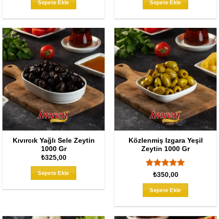
Sepete Ekle
Sepete Ekle
Kıvırcık Yağlı Sele Zeytin
Közlenmiş Izgara Yeşil
1000 Gr
Zeytin 1000 Gr
₺
325,00
Sepete Ekle
5 üzerinden
₺
350,00
5
oy aldı
Sepete Ekle