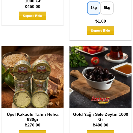
1000 Gr
₺
450,00
1kg
5kg
Sepete Ekle
₺1,00
Bu
Sepete Ekle
ürünün
birden
fazla
varyasyo
var.
Seçenekl
ürün
sayfasın
seçilebili
Üçel Kakaolu Tahin Helva
Gold Yağlı Sele Zeytin 1000
830gr
Gr
₺
270,00
₺
400,00