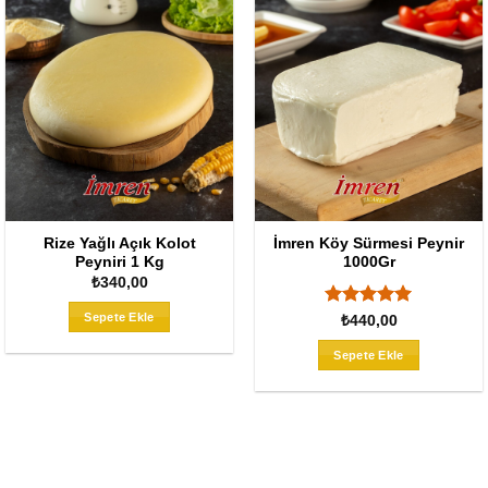
Rize Yağlı Açık Kolot
İmren Köy Sürmesi Peynir
Peyniri 1 Kg
1000Gr
₺
340,00
Sepete Ekle
5 üzerinden
₺
440,00
5
oy aldı
Sepete Ekle