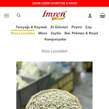
İçeriğe
2500₺ ÜZERİ ÜCRETSİZ KARGO
atla
Tereyağı & Kaymak
Et Ürünleri
Peynir
Çay
Rize Lezzetleri
Minci
Zeytin
Bal, Pekmez & Reçel
Kampanyalar
Rize Lezzetleri