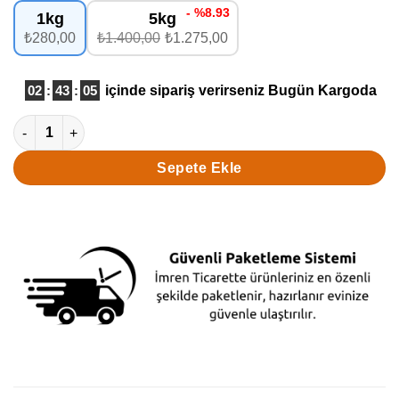
- %8.93
1kg
5kg
₺280,00
₺1.400,00
₺1.275,00
02
:
43
:
04
içinde sipariş verirseniz
Bugün Kargoda
Kelkit Yerli Şeker Fasulyesi adet
Sepete Ekle