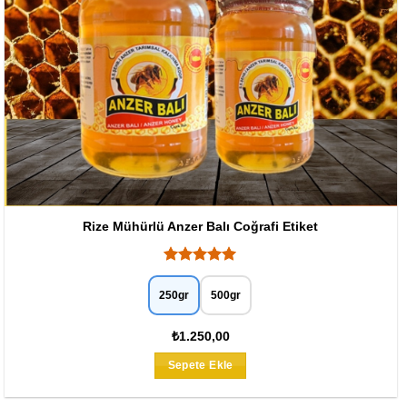
Rize Mühürlü Anzer Balı Coğrafi Etiket
5 üzerinden
5
oy aldı
250gr
500gr
₺1.250,00
Bu
Sepete Ekle
ürünün
birden