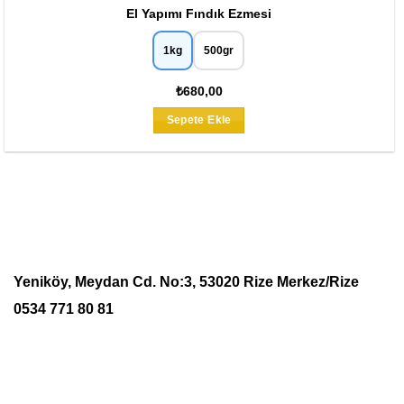
El Yapımı Fındık Ezmesi
1kg
500gr
₺680,00
Bu
Sepete Ekle
ürünün
birden
fazla
varyasyonu
var.
Seçenekler
ürün
sayfasından
Yeniköy, Meydan Cd. No:3, 53020 Rize Merkez/Rize
seçilebilir
0534 771 80 81