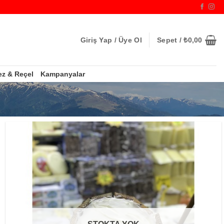
Giriş Yap / Üye Ol
Sepet /
₺
0,00
ez & Reçel
Kampanyalar