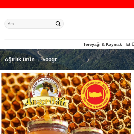
İçeriğe
atla
Ara:
Tereyağı & Kaymak
Et 
Ağırlık ürün
/
500gr