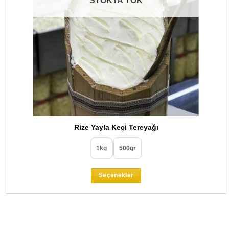
STOKTA YOK
Rize Yayla Keçi Tereyağı
1kg
500gr
Seçenekler
Bu
ürünün
birden
fazla