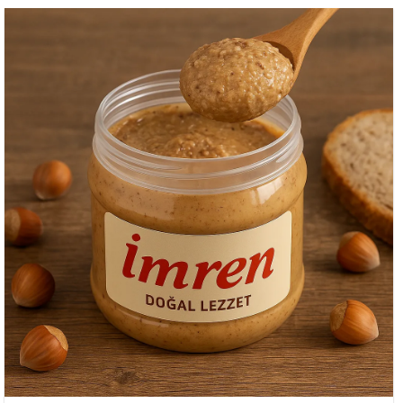
fazla
varyasyonu
var.
Seçenekler
ürün
sayfasından
seçilebilir