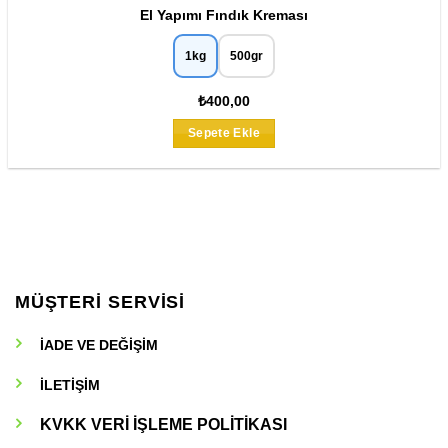
El Yapımı Fındık Kreması
1kg
500gr
₺400,00
Bu
Sepete Ekle
ürünün
birden
fazla
varyasyonu
var.
Seçenekler
ürün
MÜŞTERİ SERVİSİ
sayfasından
seçilebilir
İADE VE DEĞİŞİM
İLETİŞİM
KVKK VERİ İŞLEME POLİTİKASI