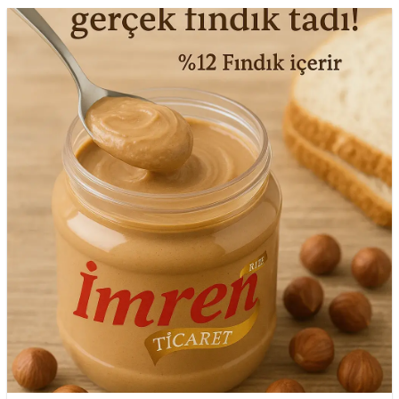
var.
Seçenekler
ürün
sayfasından
seçilebilir