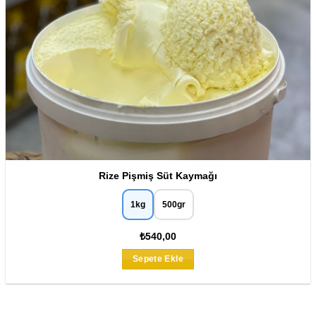
Rize Pişmiş Süt Kaymağı
1kg
500gr
₺540,00
Bu
Sepete Ekle
ürünün
birden
fazla
varyasyonu