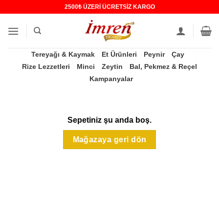
İçeriğe
2500₺ ÜZERİ ÜCRETSİZ KARGO
atla
Tereyağı & Kaymak
Et Ürünleri
Peynir
Çay
Rize Lezzetleri
Minci
Zeytin
Bal, Pekmez & Reçel
Kampanyalar
Sepetiniz şu anda boş.
Mağazaya geri dön