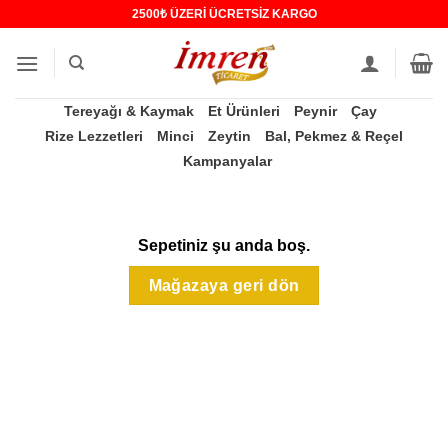
İçeriğe
2500₺ ÜZERİ ÜCRETSİZ KARGO
atla
Tereyağı & Kaymak
Et Ürünleri
Peynir
Çay
Rize Lezzetleri
Minci
Zeytin
Bal, Pekmez & Reçel
Kampanyalar
Sepetiniz şu anda boş.
Mağazaya geri dön