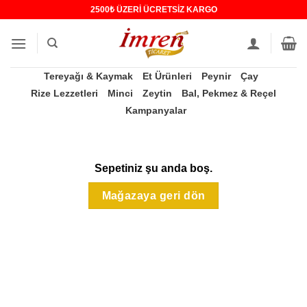
İçeriğe
2500₺ ÜZERİ ÜCRETSİZ KARGO
atla
Tereyağı & Kaymak
Et Ürünleri
Peynir
Çay
Rize Lezzetleri
Minci
Zeytin
Bal, Pekmez & Reçel
Kampanyalar
Sepetiniz şu anda boş.
Mağazaya geri dön