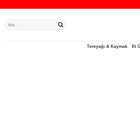
İçeriğe
atla
Ara:
Tereyağı & Kaymak
Et 