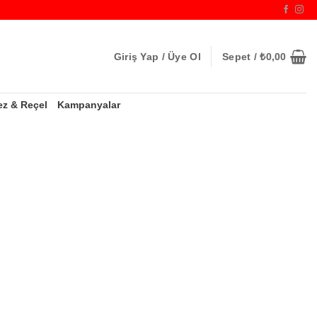
Giriş Yap / Üye Ol
Sepet /
₺
0,00
ez & Reçel
Kampanyalar